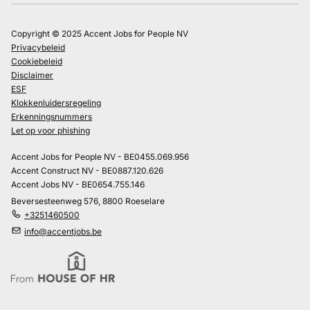
Copyright © 2025 Accent Jobs for People NV
Privacybeleid
Cookiebeleid
Disclaimer
ESF
Klokkenluidersregeling
Erkenningsnummers
Let op voor phishing
Accent Jobs for People NV - BE0455.069.956
Accent Construct NV - BE0887.120.626
Accent Jobs NV - BE0654.755.146
Beversesteenweg 576, 8800 Roeselare
+3251460500
info@accentjobs.be