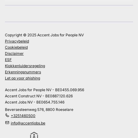
Copyright © 2025 Accent Jobs for People NV
Privacybeleid
Cookiebeleid
Disclaimer
ESF
Klokkenluidersregeling
Erkenningsnummers
Let op voor phishing
Accent Jobs for People NV - BE0455.069.956
Accent Construct NV - BE0887.120.626
Accent Jobs NV - BE0654.755.146
Beversesteenweg 576, 8800 Roeselare
+3251460500
info@accentjobs.be