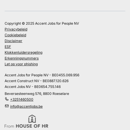
Copyright © 2025 Accent Jobs for People NV
Privacybeleid
Cookiebeleid
Disclaimer
ESF
Klokkenluidersregeling
Erkenningsnummers
Let op voor phishing
Accent Jobs for People NV - BE0455.069.956
Accent Construct NV - BE0887.120.626
Accent Jobs NV - BE0654.755.146
Beversesteenweg 576, 8800 Roeselare
+3251460500
info@accentjobs.be