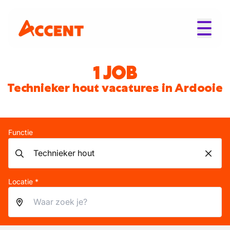
1 JOB
Technieker hout vacatures in Ardooie
Functie
Locatie *