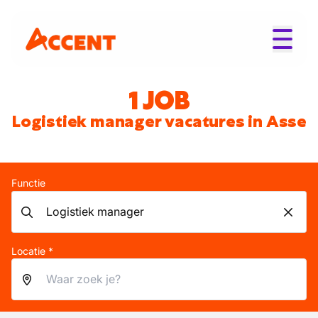
1 JOB
Logistiek manager vacatures in Asse
Functie
Locatie *