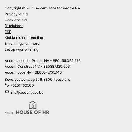
Copyright © 2025 Accent Jobs for People NV
Privacybeleid
Cookiebeleid
Disclaimer
ESF
Klokkenluidersregeling
Erkenningsnummers
Let op voor phishing
Accent Jobs for People NV - BE0455.069.956
Accent Construct NV - BE0887.120.626
Accent Jobs NV - BE0654.755.146
Beversesteenweg 576, 8800 Roeselare
+3251460500
info@accentjobs.be