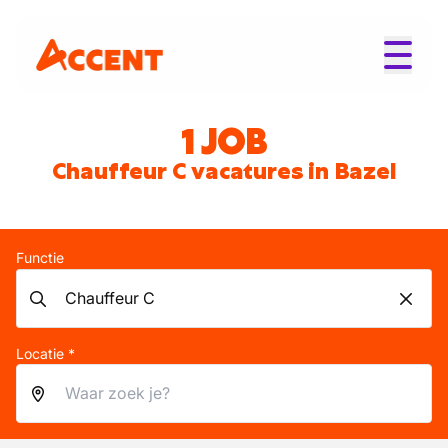
1 JOB
Chauffeur C vacatures in Bazel
Functie
Locatie *