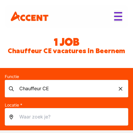
1 JOB
Chauffeur CE vacatures in Beernem
Functie
Locatie *