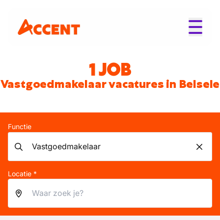
1 JOB
Vastgoedmakelaar vacatures in Belsele
Functie
Locatie *