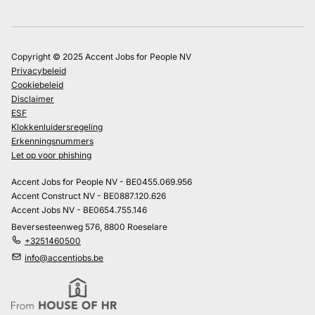
Copyright © 2025 Accent Jobs for People NV
Privacybeleid
Cookiebeleid
Disclaimer
ESF
Klokkenluidersregeling
Erkenningsnummers
Let op voor phishing
Accent Jobs for People NV - BE0455.069.956
Accent Construct NV - BE0887.120.626
Accent Jobs NV - BE0654.755.146
Beversesteenweg 576, 8800 Roeselare
+3251460500
info@accentjobs.be