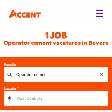
1 JOB
Operator cement vacatures in Bevere
Functie
Locatie *