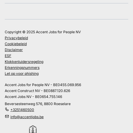
Copyright © 2025 Accent Jobs for People NV
Privacybeleid
Cookiebeleid
Disclaimer
ESF
Klokkenluidersregeling
Erkenningsnummers
Let op voor phishing
Accent Jobs for People NV - BE0455.069.956
Accent Construct NV - BE0887.120.626
Accent Jobs NV - BE0654.755.146
Beversesteenweg 576, 8800 Roeselare
+3251460500
info@accentjobs.be