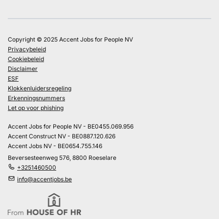
Copyright © 2025 Accent Jobs for People NV
Privacybeleid
Cookiebeleid
Disclaimer
ESF
Klokkenluidersregeling
Erkenningsnummers
Let op voor phishing
Accent Jobs for People NV - BE0455.069.956
Accent Construct NV - BE0887.120.626
Accent Jobs NV - BE0654.755.146
Beversesteenweg 576, 8800 Roeselare
+3251460500
info@accentjobs.be