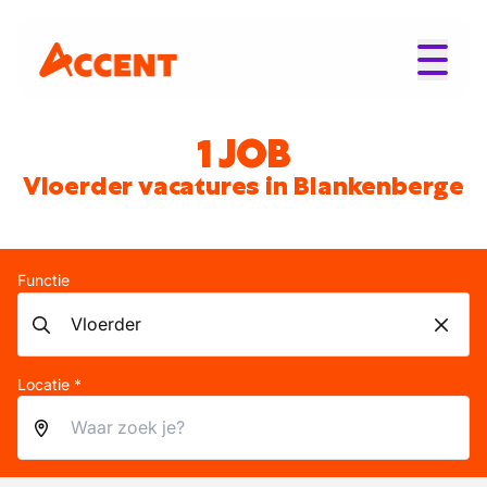
1 JOB
Vloerder vacatures in Blankenberge
Functie
Locatie *