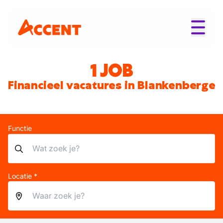
1 JOB
Financieel vacatures in Blankenberge
Functie
Locatie *