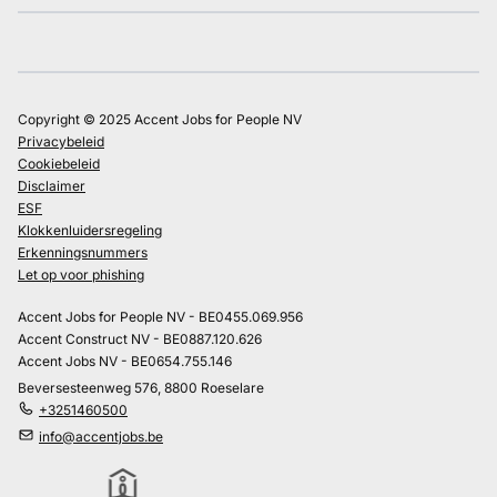
Copyright © 2025 Accent Jobs for People NV
Privacybeleid
Cookiebeleid
Disclaimer
ESF
Klokkenluidersregeling
Erkenningsnummers
Let op voor phishing
Accent Jobs for People NV - BE0455.069.956
Accent Construct NV - BE0887.120.626
Accent Jobs NV - BE0654.755.146
Beversesteenweg 576, 8800 Roeselare
+3251460500
info@accentjobs.be