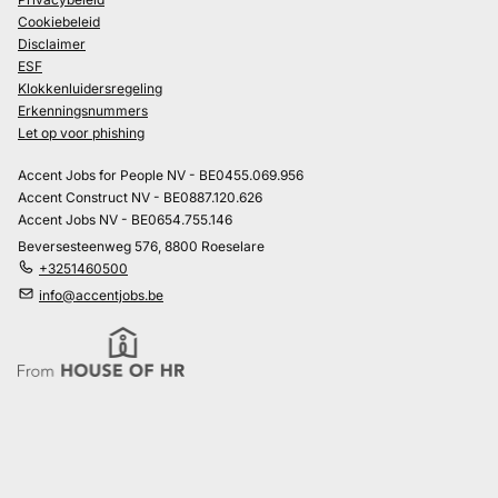
Cookiebeleid
Disclaimer
ESF
Klokkenluidersregeling
Erkenningsnummers
Let op voor phishing
Accent Jobs for People NV - BE0455.069.956
Accent Construct NV - BE0887.120.626
Accent Jobs NV - BE0654.755.146
Beversesteenweg 576, 8800 Roeselare
+3251460500
info@accentjobs.be