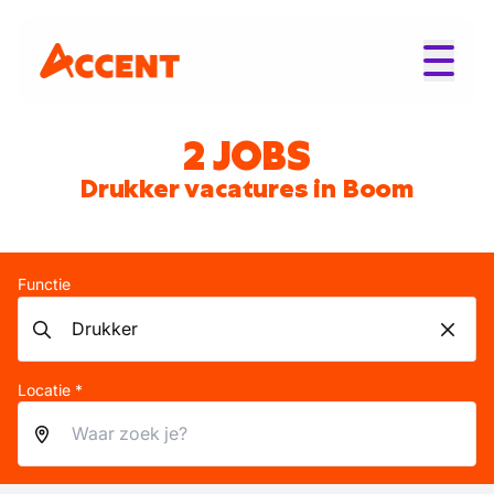
2 JOBS
Drukker vacatures in Boom
Functie
Locatie *