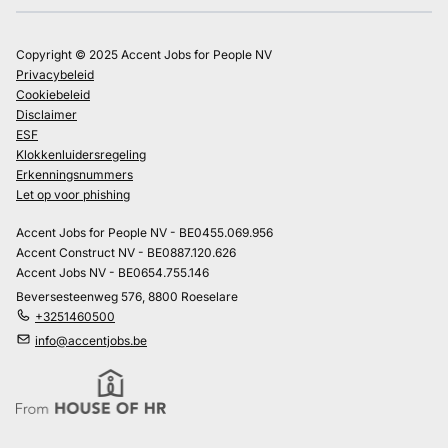
Copyright © 2025 Accent Jobs for People NV
Privacybeleid
Cookiebeleid
Disclaimer
ESF
Klokkenluidersregeling
Erkenningsnummers
Let op voor phishing
Accent Jobs for People NV - BE0455.069.956
Accent Construct NV - BE0887.120.626
Accent Jobs NV - BE0654.755.146
Beversesteenweg 576, 8800 Roeselare
+3251460500
info@accentjobs.be