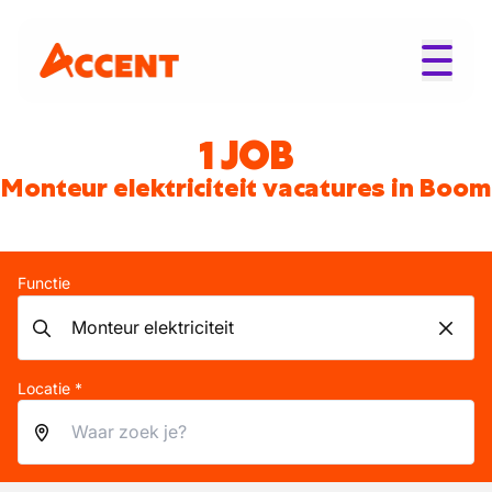
1 JOB
Monteur elektriciteit vacatures in Boom
Functie
Locatie *