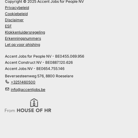
Copyright © 2025 Accent Jobs for People NV
Privacybeleid
Cookiebeleid
Disclaimer
ESF
Klokkenluidersregeling
Erkenningsnummers
Let op voor phishing
Accent Jobs for People NV - BE0455.069.956
Accent Construct NV - BE0887.120.626
Accent Jobs NV - BE0654.755.146
Beversesteenweg 576, 8800 Roeselare
+3251460500
info@accentjobs.be