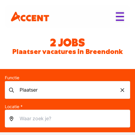
2 JOBS
Plaatser vacatures in Breendonk
Functie
Locatie *