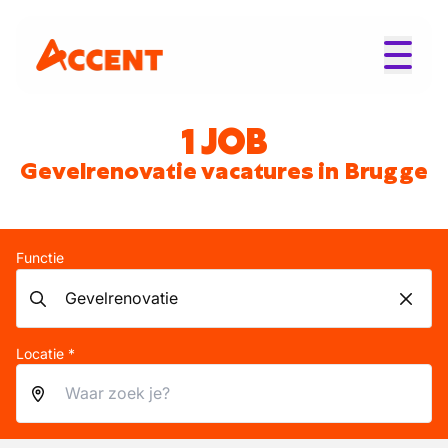
1 JOB
Gevelrenovatie vacatures in Brugge
Functie
Locatie *