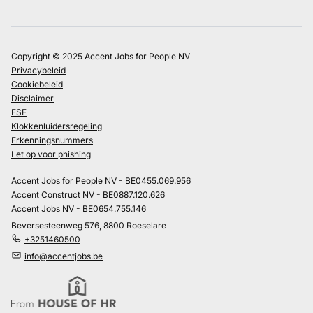
Copyright © 2025 Accent Jobs for People NV
Privacybeleid
Cookiebeleid
Disclaimer
ESF
Klokkenluidersregeling
Erkenningsnummers
Let op voor phishing
Accent Jobs for People NV - BE0455.069.956
Accent Construct NV - BE0887.120.626
Accent Jobs NV - BE0654.755.146
Beversesteenweg 576, 8800 Roeselare
+3251460500
info@accentjobs.be