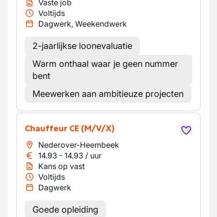
Vaste job
Voltijds
Dagwerk, Weekendwerk
2-jaarlijkse loonevaluatie
Warm onthaal waar je geen nummer
bent
Meewerken aan ambitieuze projecten
Chauffeur CE
(M/V/X)
Nederover-Heembeek
14.93
-
14.93
/
uur
Kans op vast
Voltijds
Dagwerk
Goede opleiding