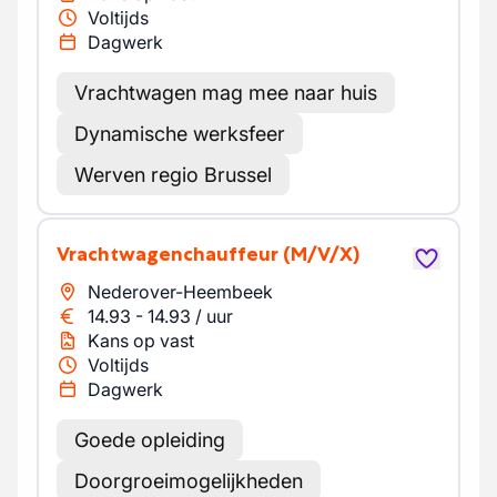
Voltijds
Dagwerk
Vrachtwagen mag mee naar huis
Dynamische werksfeer
Werven regio Brussel
Vrachtwagenchauffeur
(M/V/X)
Nederover-Heembeek
14.93
-
14.93
/
uur
Kans op vast
Voltijds
Dagwerk
Goede opleiding
Doorgroeimogelijkheden