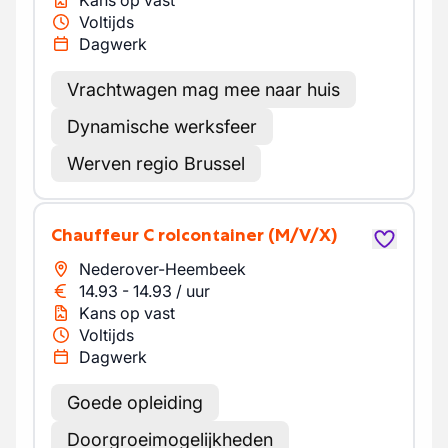
Kans op vast
Voltijds
Dagwerk
Vrachtwagen mag mee naar huis
Dynamische werksfeer
Werven regio Brussel
Chauffeur C rolcontainer
(M/V/X)
Nederover-Heembeek
14.93
-
14.93
/
uur
Kans op vast
Voltijds
Dagwerk
Goede opleiding
Doorgroeimogelijkheden