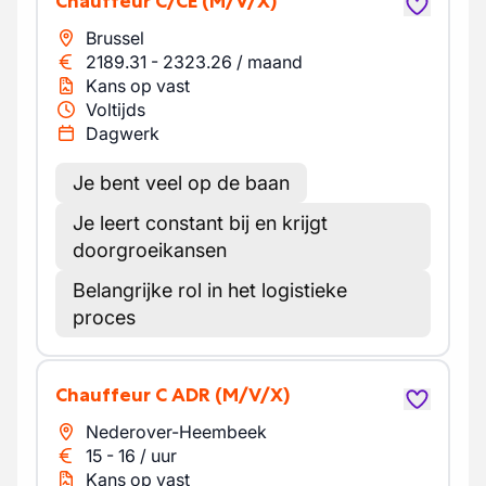
Chauffeur C/CE
(M/V/X)
Brussel
2189.31
-
2323.26
/
maand
Kans op vast
Voltijds
Dagwerk
Je bent veel op de baan
Je leert constant bij en krijgt
doorgroeikansen
Belangrijke rol in het logistieke
proces
Chauffeur C ADR
(M/V/X)
Nederover-Heembeek
15
-
16
/
uur
Kans op vast