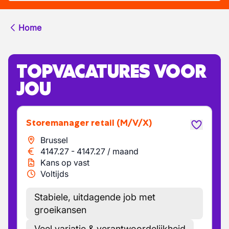
Home
TOPVACATURES VOOR
JOU
Storemanager retail
(M/V/X)
Brussel
4147.27
-
4147.27
/
maand
Kans op vast
Voltijds
Stabiele, uitdagende job met
groeikansen
Veel variatie & verantwoordelijkheid