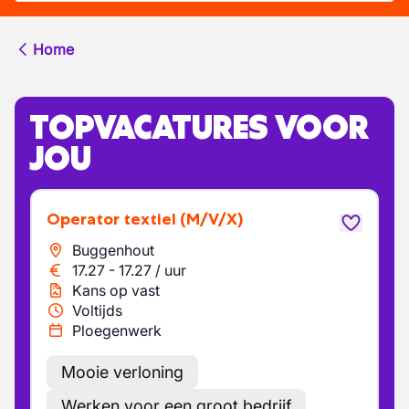
Home
TOPVACATURES VOOR
JOU
Operator textiel
(M/V/X)
Buggenhout
17.27
-
17.27
/
uur
Kans op vast
Voltijds
Ploegenwerk
Mooie verloning
Werken voor een groot bedrijf