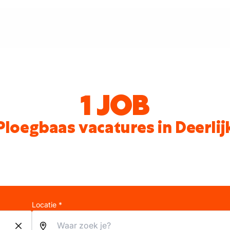
1 JOB
Ploegbaas vacatures in Deerlij
Locatie *