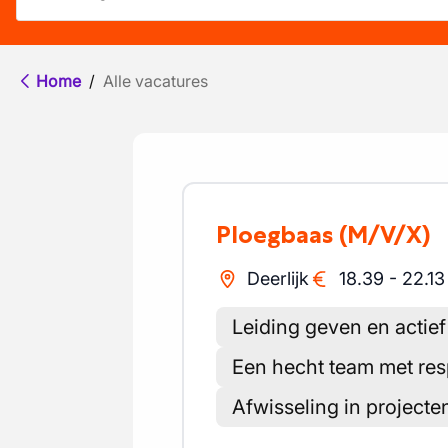
Home
/
Alle vacatures
Ploegbaas
(M/V/X)
Deerlijk
18.39
-
22.13
Leiding geven en actie
Een hecht team met re
Afwisseling in projecten