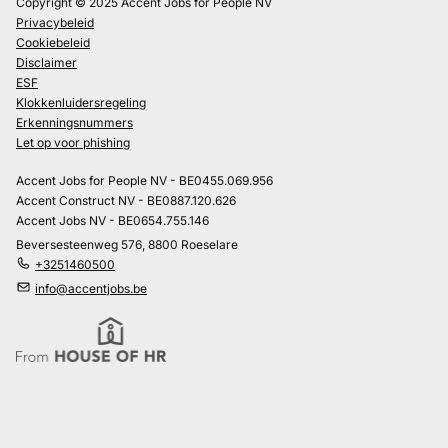
Copyright © 2025 Accent Jobs for People NV
Privacybeleid
Cookiebeleid
Disclaimer
ESF
Klokkenluidersregeling
Erkenningsnummers
Let op voor phishing
Accent Jobs for People NV - BE0455.069.956
Accent Construct NV - BE0887.120.626
Accent Jobs NV - BE0654.755.146
Beversesteenweg 576, 8800 Roeselare
+3251460500
info@accentjobs.be