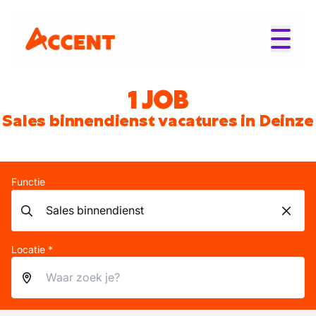
1 JOB
Sales binnendienst vacatures in Deinze
Functie
Locatie *