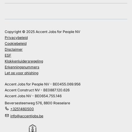
Copyright © 2025 Accent Jobs for People NV
Privacybeleid
Cookiebeleid
Disclaimer
ESF
Klokkenluidersregeling
Erkenningsnummers
Let op voor phishing
Accent Jobs for People NV - BE0455.069.956
Accent Construct NV - BE0887.120.626
Accent Jobs NV - BE0654.755.146
Beversesteenweg 576, 8800 Roeselare
+3251460500
info@accentjobs.be