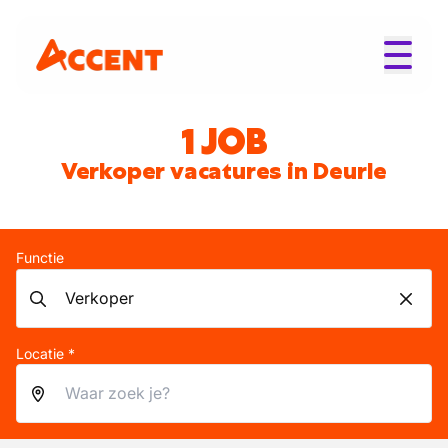
1 JOB
Verkoper vacatures in Deurle
Functie
Locatie *