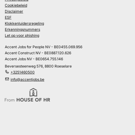
Cookiebeleid
Disclaimer
ESF
Klokkenluidersregeling
Erkenningsnummers
Let op voor phishing
Accent Jobs for People NV - BE0455.069.956
Accent Construct NV - BE0887.120.626
Accent Jobs NV - BE0654.755.146
Beversesteenweg 576, 8800 Roeselare
+3251460500
info@accentjobs.be