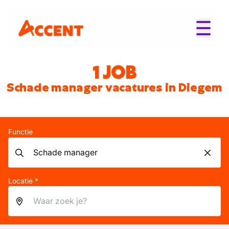
1 JOB
Schade manager vacatures in Diegem
Functie
Locatie *