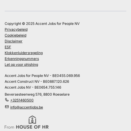
Copyright © 2025 Accent Jobs for People NV
Privacybeleid
Cookiebeleid
Disclaimer
ESF
Klokkenluidersregeling
Erkenningsnummers
Let op voor phishing
Accent Jobs for People NV - BE0455.069.956
Accent Construct NV - BE0887.120.626
Accent Jobs NV - BE0654.755.146
Beversesteenweg 576, 8800 Roeselare
+3251460500
info@accentjobs.be