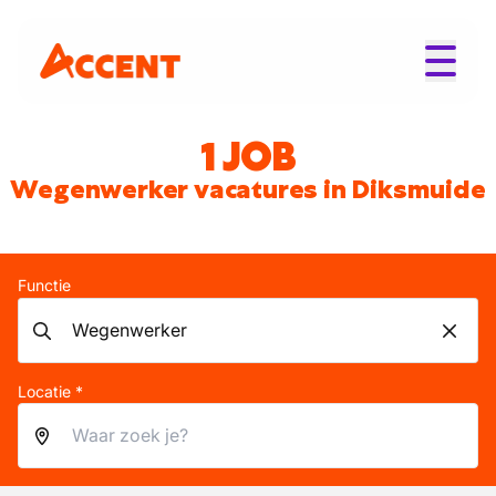
1 JOB
Wegenwerker vacatures in Diksmuide
Functie
Locatie *