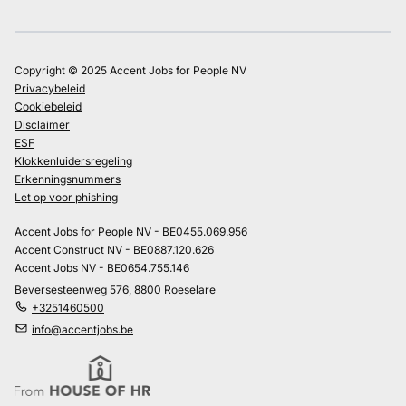
Copyright © 2025 Accent Jobs for People NV
Privacybeleid
Cookiebeleid
Disclaimer
ESF
Klokkenluidersregeling
Erkenningsnummers
Let op voor phishing
Accent Jobs for People NV - BE0455.069.956
Accent Construct NV - BE0887.120.626
Accent Jobs NV - BE0654.755.146
Beversesteenweg 576, 8800 Roeselare
+3251460500
info@accentjobs.be