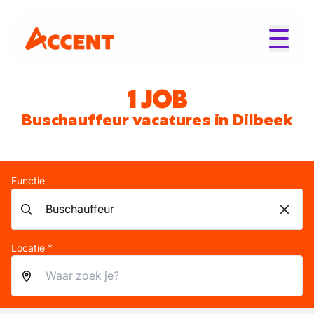
1 JOB
Buschauffeur vacatures in Dilbeek
Functie
Locatie *