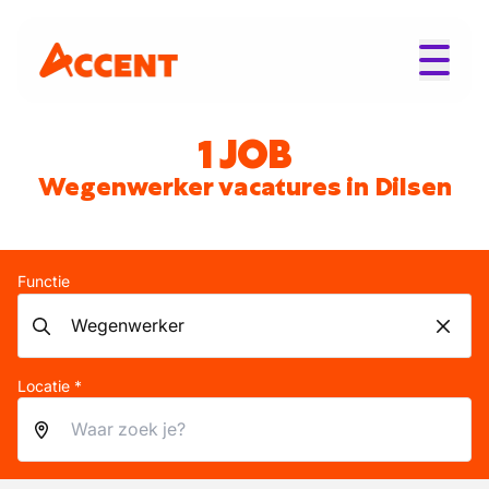
1 JOB
Wegenwerker vacatures in Dilsen
Functie
Locatie *