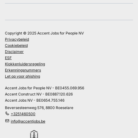
Copyright © 2025 Accent Jobs for People NV
Privacybeleid
Cookiebeleid
Disclaimer
ESF
Klokkenluidersregeling
Erkenningsnummers
Let op voor phishing
Accent Jobs for People NV - BE0455.069.956
Accent Construct NV - BE0887.120.626
Accent Jobs NV - BE0654.755.146
Beversesteenweg 576, 8800 Roeselare
+3251460500
info@accentjobs.be