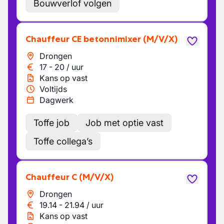
Bouwverlof volgen
Chauffeur CE betonnimixer
(M/V/X)
Drongen
17
-
20
/
uur
Kans op vast
Voltijds
Dagwerk
Toffe job
Job met optie vast
Toffe collega’s
Chauffeur C
(M/V/X)
Drongen
19.14
-
21.94
/
uur
Kans op vast