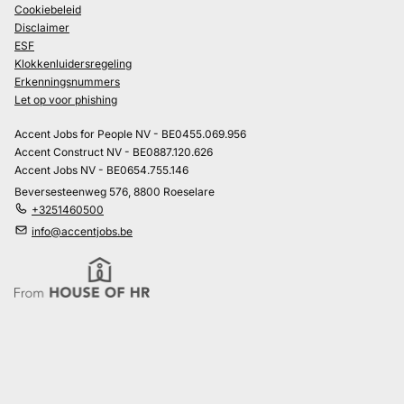
Cookiebeleid
Disclaimer
ESF
Klokkenluidersregeling
Erkenningsnummers
Let op voor phishing
Accent Jobs for People NV - BE0455.069.956
Accent Construct NV - BE0887.120.626
Accent Jobs NV - BE0654.755.146
Beversesteenweg 576, 8800 Roeselare
+3251460500
info@accentjobs.be