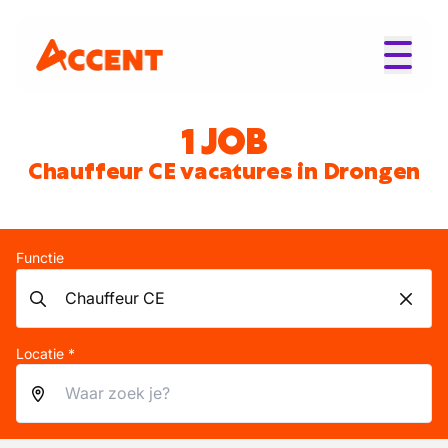
1 JOB
Chauffeur CE vacatures in Drongen
Functie
Locatie *