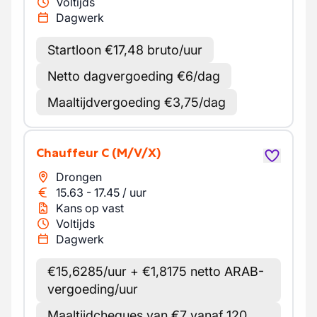
Voltijds
Dagwerk
Startloon €17,48 bruto/uur
Netto dagvergoeding €6/dag
Maaltijdvergoeding €3,75/dag
Chauffeur C
(M/V/X)
Drongen
15.63
-
17.45
/
uur
Kans op vast
Voltijds
Dagwerk
€15,6285/uur + €1,8175 netto ARAB-
vergoeding/uur
Maaltijdcheques van €7 vanaf 120