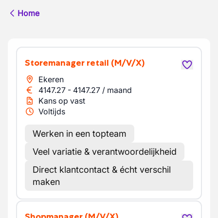
Home
Storemanager retail
(M/V/X)
Ekeren
4147.27
-
4147.27
/
maand
Kans op vast
Voltijds
Werken in een topteam
Veel variatie & verantwoordelijkheid
Direct klantcontact & écht verschil
maken
Shopmanager
(M/V/X)