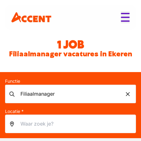
1 JOB
Filiaalmanager vacatures in Ekeren
Functie
Locatie *