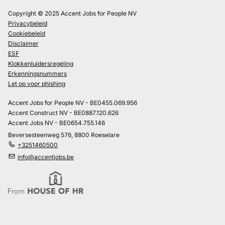
Copyright © 2025 Accent Jobs for People NV
Privacybeleid
Cookiebeleid
Disclaimer
ESF
Klokkenluidersregeling
Erkenningsnummers
Let op voor phishing
Accent Jobs for People NV - BE0455.069.956
Accent Construct NV - BE0887.120.626
Accent Jobs NV - BE0654.755.146
Beversesteenweg 576, 8800 Roeselare
+3251460500
info@accentjobs.be