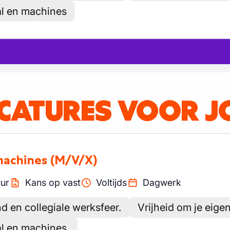
aal en machines
ACATURES VOOR J
machines
(M/V/X)
ur
Kans op vast
Voltijds
Dagwerk
d en collegiale werksfeer.
Vrijheid om je eige
aal en machines.