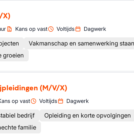
/X)
uur
Kans op vast
Voltijds
Dagwerk
ojecten
Vakmanschap en samenwerking staan 
e groeien
ijpleidingen
(M/V/X)
Kans op vast
Voltijds
Dagwerk
tabiel bedrijf
Opleiding en korte opvolgingen
hechte familie