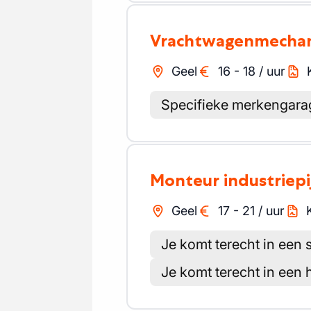
Vrachtwagenmecha
Geel
16
-
18
/
uur
Specifieke merkengara
Monteur industriep
Geel
17
-
21
/
uur
Je komt terecht in een s
Je komt terecht in een 