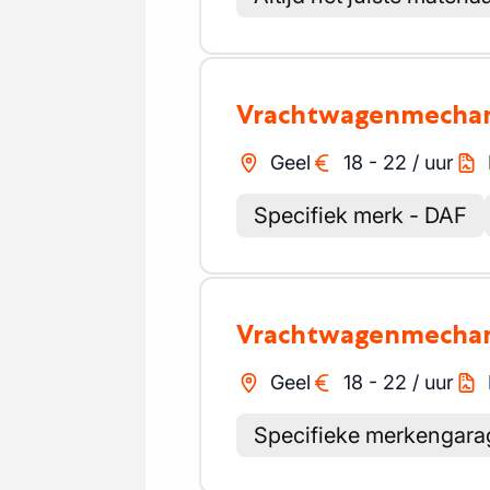
Vrachtwagenmecha
Geel
18
-
22
/
uur
Specifiek merk - DAF
Vrachtwagenmecha
Geel
18
-
22
/
uur
Specifieke merkengara