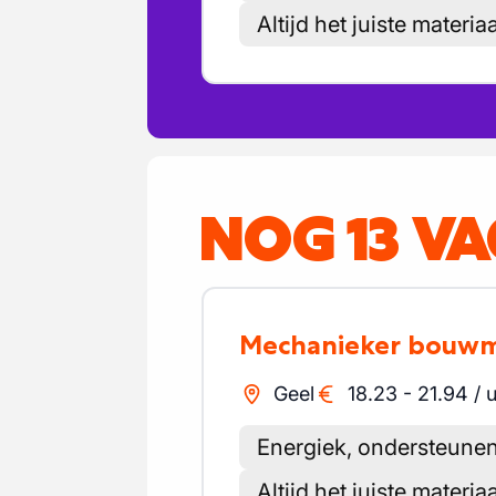
Altijd het juiste materi
NOG 13 V
Mechanieker bouw
Geel
18.23
-
21.94
/
u
Energiek, ondersteunen
Altijd het juiste materi