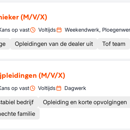
nieker
(M/V/X)
Kans op vast
Voltijds
Weekendwerk, Ploegenwe
ge
Opleidingen van de dealer uit
Tof team
ijpleidingen
(M/V/X)
Kans op vast
Voltijds
Dagwerk
tabiel bedrijf
Opleiding en korte opvolgingen
hechte familie