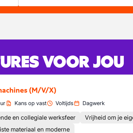
URES VOOR JOU
machines
(M/V/X)
ur
Kans op vast
Voltijds
Dagwerk
nde en collegiale werksfeer
Vrijheid om je ei
uiste materiaal en moderne