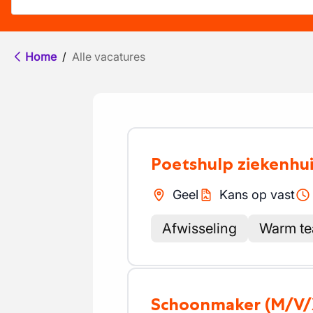
Home
/
Alle vacatures
Poetshulp ziekenhu
Geel
Kans op vast
Afwisseling
Warm t
Schoonmaker
(M/V/