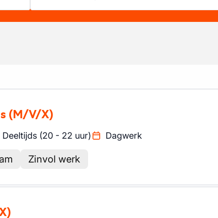
is
(M/V/X)
Deeltijds (20 - 22 uur)
Dagwerk
eam
Zinvol werk
X)