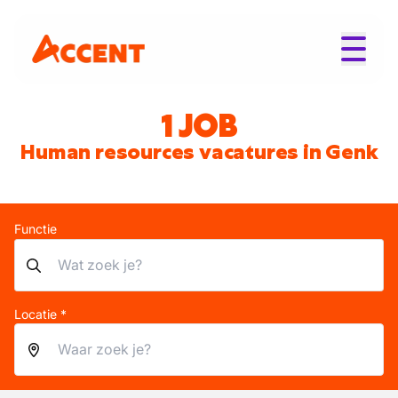
1 JOB
Human resources vacatures in Genk
Functie
Locatie *