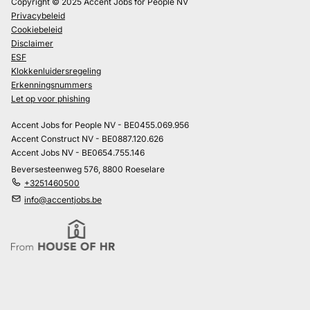
Copyright © 2025 Accent Jobs for People NV
Privacybeleid
Cookiebeleid
Disclaimer
ESF
Klokkenluidersregeling
Erkenningsnummers
Let op voor phishing
Accent Jobs for People NV - BE0455.069.956
Accent Construct NV - BE0887.120.626
Accent Jobs NV - BE0654.755.146
Beversesteenweg 576, 8800 Roeselare
+3251460500
info@accentjobs.be