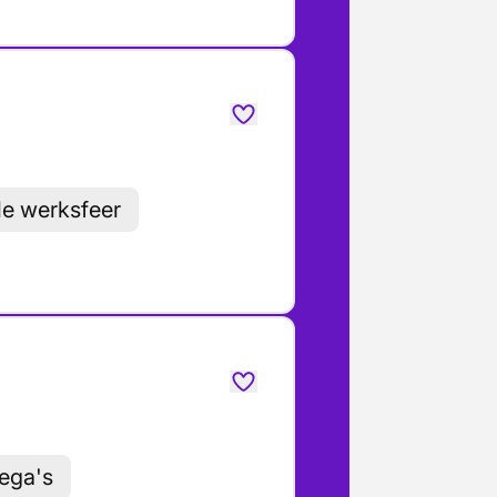
le werksfeer
lega's