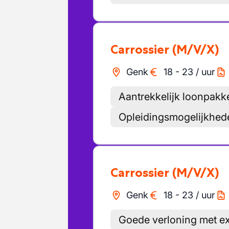
Carrossier
(M/V/X)
Genk
18
-
23
/
uur
Aantrekkelijk loonpakk
Opleidingsmogelijkhed
Carrossier
(M/V/X)
Genk
18
-
23
/
uur
Goede verloning met ex