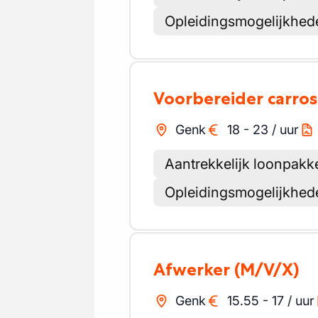
Opleidingsmogelijkhed
Voorbereider carros
Genk
18
-
23
/
uur
Aantrekkelijk loonpakk
Opleidingsmogelijkhed
Afwerker
(M/V/X)
Genk
15.55
-
17
/
uur