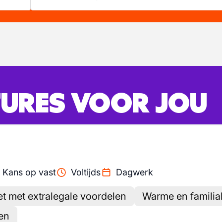
URES VOOR JOU
Kans op vast
Voltijds
Dagwerk
et met extralegale voordelen
Warme en familia
en