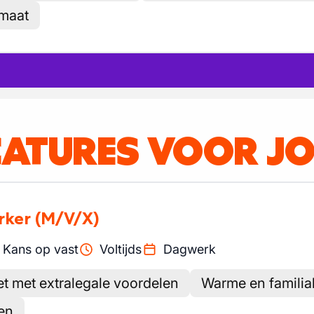
 maat
CATURES VOOR J
rker
(M/V/X)
Kans op vast
Voltijds
Dagwerk
et met extralegale voordelen
Warme en familia
en