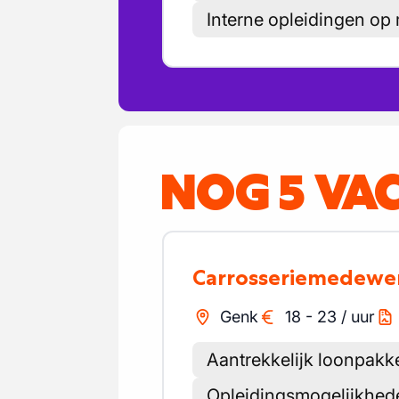
Interne opleidingen op
NOG 5 VA
Carrosseriemedewe
Genk
18
-
23
/
uur
Aantrekkelijk loonpakk
Opleidingsmogelijkhed