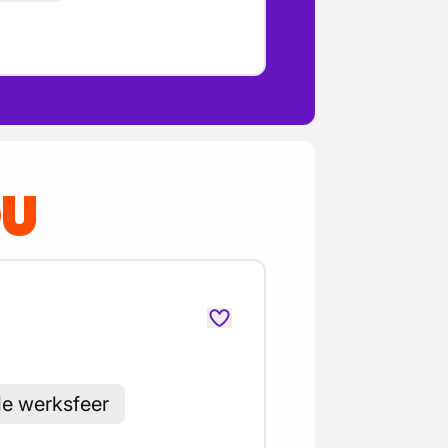
OU
le werksfeer