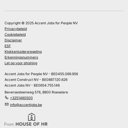
Copyright © 2025 Accent Jobs for People NV
Privacybeleid
Cookiebeleid
Disclaimer
ESF
Klokkenluidersregeling
Erkenningsnummers
Let op voor phishing
Accent Jobs for People NV - BE0455.069.956
Accent Construct NV - BE0887.120.626
Accent Jobs NV - BE0654.755.146
Beversesteenweg 576, 8800 Roeselare
+3251460500
info@accentjobs.be