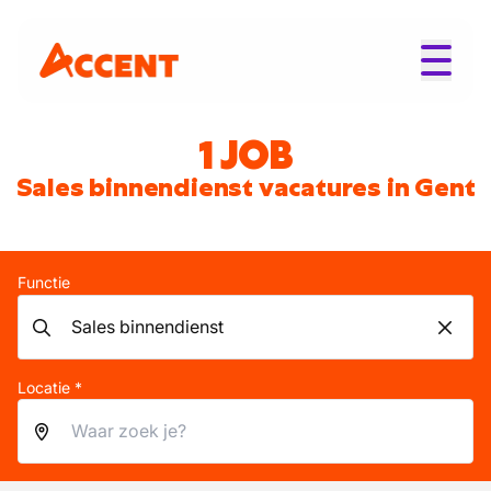
1 JOB
Sales binnendienst vacatures in Gent
Functie
Locatie *