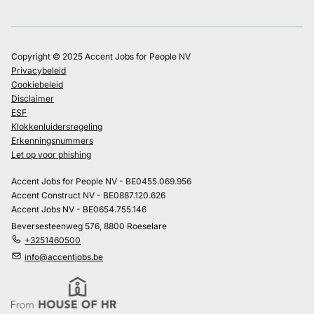
Copyright © 2025 Accent Jobs for People NV
Privacybeleid
Cookiebeleid
Disclaimer
ESF
Klokkenluidersregeling
Erkenningsnummers
Let op voor phishing
Accent Jobs for People NV - BE0455.069.956
Accent Construct NV - BE0887.120.626
Accent Jobs NV - BE0654.755.146
Beversesteenweg 576, 8800 Roeselare
+3251460500
info@accentjobs.be