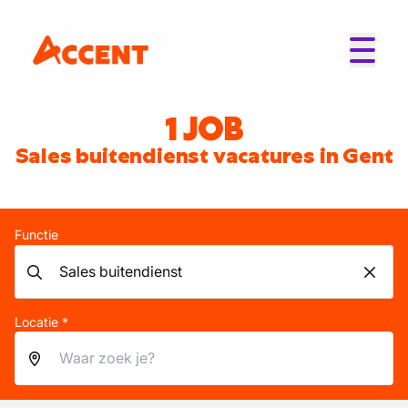
1 JOB
Sales buitendienst vacatures in Gent
Functie
Locatie *