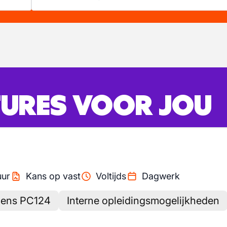
URES VOOR JOU
uur
Kans op vast
Voltijds
Dagwerk
lgens PC124
Interne opleidingsmogelijkheden