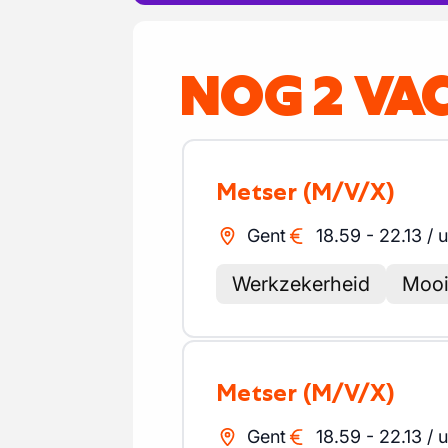
NOG 2 VA
Metser
(M/V/X)
Gent
18.59
-
22.13
/
u
Werkzekerheid
Mooi
Metser
(M/V/X)
Gent
18.59
-
22.13
/
u