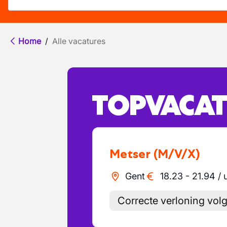
Home
/
Alle vacatures
TOPVACAT
Metser
(M/V/X)
Gent
18.23
-
21.94
/
Correcte verloning vo