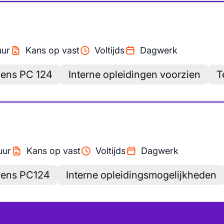
uur
Kans op vast
Voltijds
Dagwerk
gens PC 124
Interne opleidingen voorzien
T
uur
Kans op vast
Voltijds
Dagwerk
lgens PC124
Interne opleidingsmogelijkheden