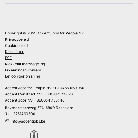
Copyright © 2025 Accent Jobs for People NV
Privacybeleid
Cookiebeleid
Disclaimer
ESF
Klokkenluidersregeling
Erkenningsnummers
Let op voor phishing
Accent Jobs for People NV - BE0455.069.956
Accent Construct NV - BE0887.120.626
Accent Jobs NV - BE0654.755.146
Beversesteenweg 576, 8800 Roeselare
+3251460500
info@accentjobs.be