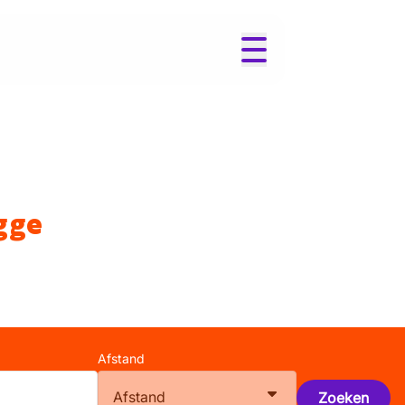
gge
Afstand
Afstand
Zoeken