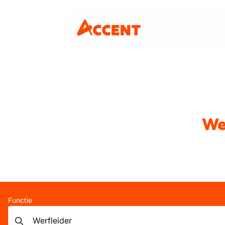
We
Functie