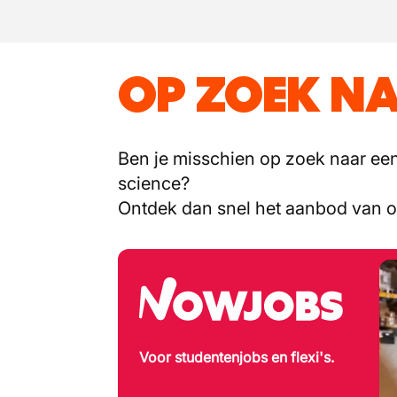
OP ZOEK NA
Ben je misschien op zoek naar een 
science?
Ontdek dan snel het aanbod van 
Voor studentenjobs en flexi's.