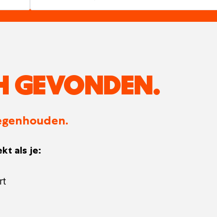
H GEVONDEN.
 tegenhouden.
kt als je:
rt