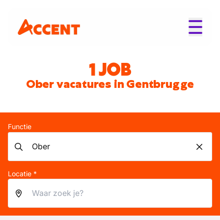
1 JOB
Ober vacatures in Gentbrugge
Functie
Locatie *