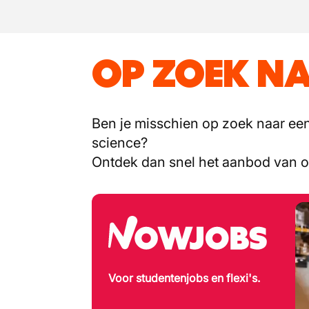
OP ZOEK NA
Ben je misschien op zoek naar een 
science?
Ontdek dan snel het aanbod van 
Voor studentenjobs en flexi's.