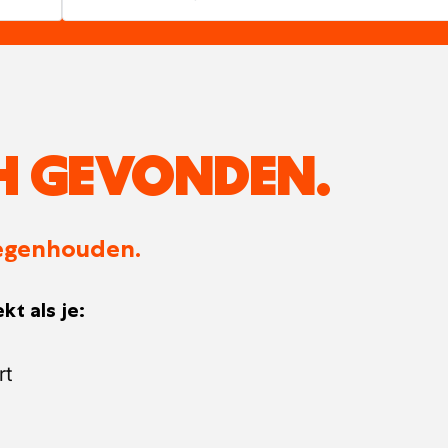
H GEVONDEN.
 tegenhouden.
kt als je:
rt