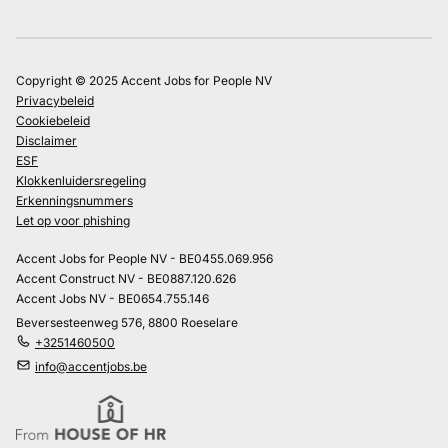
Copyright © 2025 Accent Jobs for People NV
Privacybeleid
Cookiebeleid
Disclaimer
ESF
Klokkenluidersregeling
Erkenningsnummers
Let op voor phishing
Accent Jobs for People NV - BE0455.069.956
Accent Construct NV - BE0887.120.626
Accent Jobs NV - BE0654.755.146
Beversesteenweg 576, 8800 Roeselare
+3251460500
info@accentjobs.be