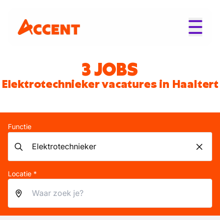
3 JOBS
Elektrotechnieker vacatures in Haaltert
Functie
Locatie *