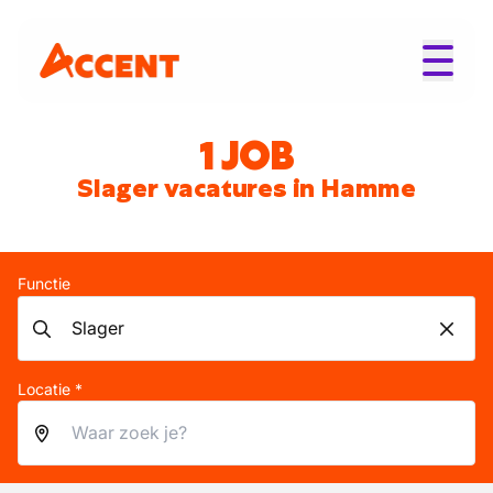
1 JOB
Slager vacatures in Hamme
Functie
Locatie *