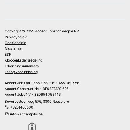
Copyright © 2025 Accent Jobs for People NV
Privacybeleid
Cookiebeleid
Disclaimer
ESF
Klokkenluidersregeling
Erkenningsnummers
Let op voor phishing
Accent Jobs for People NV - BE0455.069.956
Accent Construct NV - BE0887.120.626
Accent Jobs NV - BE0654.755.146
Beversesteenweg 576, 8800 Roeselare
+3251460500
info@accentjobs.be