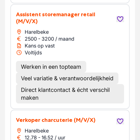
Assistent storemanager retail
(M/V/X)
Harelbeke
2500
-
3200
/
maand
Kans op vast
Voltijds
Werken in een topteam
Veel variatie & verantwoordelijkheid
Direct klantcontact & écht verschil
maken
Verkoper charcuterie
(M/V/X)
Harelbeke
12.78
-
16.52
/
uur