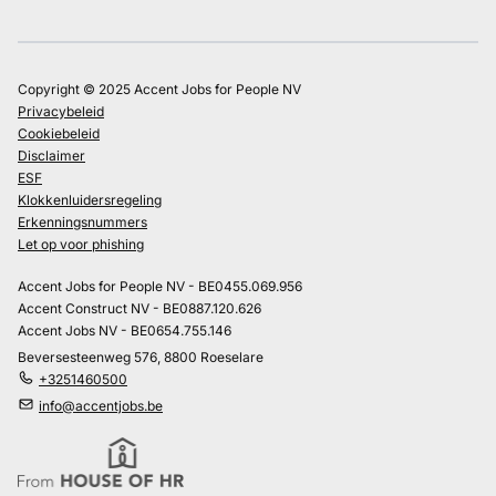
Copyright © 2025 Accent Jobs for People NV
Privacybeleid
Cookiebeleid
Disclaimer
ESF
Klokkenluidersregeling
Erkenningsnummers
Let op voor phishing
Accent Jobs for People NV - BE0455.069.956
Accent Construct NV - BE0887.120.626
Accent Jobs NV - BE0654.755.146
Beversesteenweg 576, 8800 Roeselare
+3251460500
info@accentjobs.be