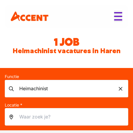
1 JOB
Heimachinist vacatures in Haren
Functie
Locatie *