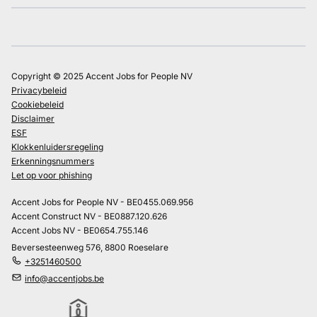
Copyright © 2025 Accent Jobs for People NV
Privacybeleid
Cookiebeleid
Disclaimer
ESF
Klokkenluidersregeling
Erkenningsnummers
Let op voor phishing
Accent Jobs for People NV - BE0455.069.956
Accent Construct NV - BE0887.120.626
Accent Jobs NV - BE0654.755.146
Beversesteenweg 576, 8800 Roeselare
+3251460500
info@accentjobs.be